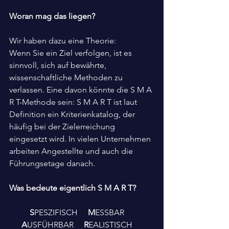
Woran mag das liegen?
Wir haben dazu eine Theorie:
Wenn Sie ein Ziel verfolgen, ist es 
sinnvoll, sich auf bewährte, 
wissenschaftliche Methoden zu 
verlassen. Eine davon könnte die S M A 
R T-Methode sein: S M A R T ist laut 
Definition ein Kriterienkatalog, der 
häufig bei der Zielerreichung 
eingesetzt wird. In vielen Unternehmen 
arbeiten Angestellte und auch die 
Führungsetage danach. 
Was bedeute eigentlich S M A R T?
S
PESZIFISCH     
M
ESSBAR     
A
USFÜHRBAR     
R
EALISTISCH     