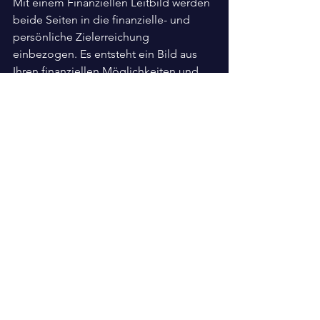
Mit einem Finanziellen Leitbild werden 
beide Seiten in die finanzielle- und 
persönliche Zielerreichung 
einbezogen. Es entsteht ein Bild aus 
Ihren finanziellen Möglichkeiten und 
Ihren persönlichen Lebenszielen. 
Dieses Bild nennen wir Finanzielles 
Leitbild.
Mit einem Finanziellen Leitbild 
verknüpfen Sie die rationalen 
Finanzthemen mit den persönlichen 
Lebenszielen und erhöhen damit die 
Chance auf die Erreichung der 
gesteckten Ziele. SEHEN – TUN – 
ERREICHEN
Ohne ein Finanzielles Leitbild werden 
Sie vermutlich nicht alle Möglichkeiten 