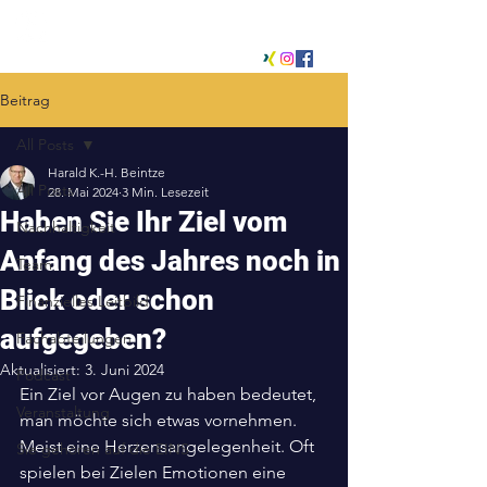
Beitrag
All Posts
Harald K.-H. Beintze
All Posts
28. Mai 2024
3 Min. Lesezeit
Haben Sie Ihr Ziel vom
Nachhaltigkeit
Anfang des Jahres noch in
Team
Blick oder schon
Finanzielles Leitbild
aufgegeben?
Fachabteilungen
Aktualisiert:
3. Juni 2024
Podcast
Ein Ziel vor Augen zu haben bedeutet, 
Veranstaltung
man möchte sich etwas vornehmen. 
Meist eine Herzensangelegenheit. Oft 
Sie gehören auf die EINS
spielen bei Zielen Emotionen eine 