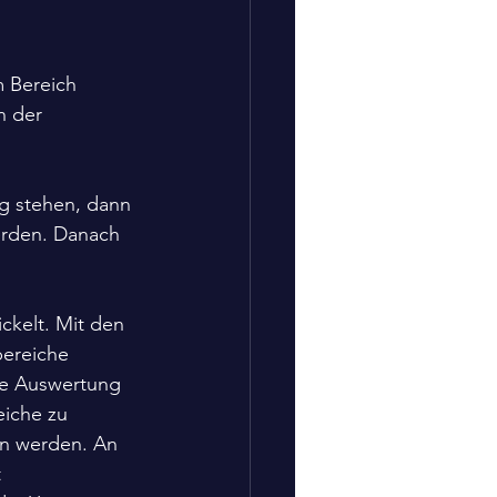
 Bereich 
n der 
g stehen, dann 
werden. Danach 
kelt. Mit den 
bereiche 
me Auswertung 
iche zu 
en werden. An 
 