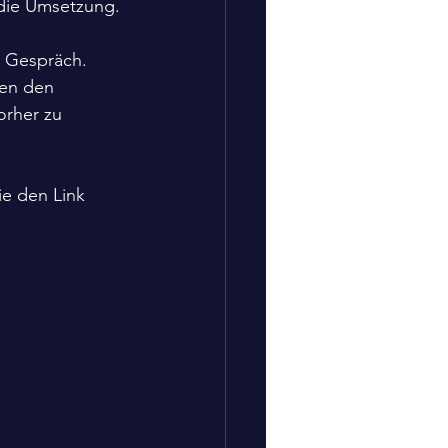
r die Umsetzung.
 Gespräch. 
nen den 
rher zu 
ie den Link 