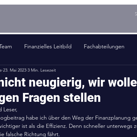
S
Team
Finanzielles Leitbild
Fachabteilungen
e
23. Mai 2023
3 Min. Lesezeit
en auf die EINS
nicht neugierig, wir woll
igen Fragen stellen
 Leser,
Blogbeitrag habe ich über den Weg der Finanzplanung g
wichtiger ist als die Effizienz. Denn schneller unterwegs zu
e falsche Richtung fährt.