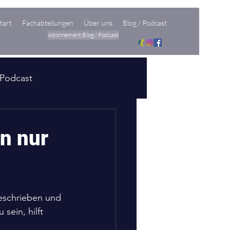
tart
Fachabteilungen
Über uns
Blog / Podcast
Abonnement Blog / Podcast
Podcast
en nur
eschrieben und 
 sein, hilft 