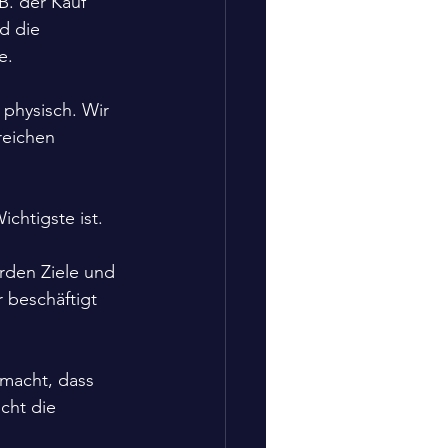
. der Kauf 
d die 
e.
physisch. Wir 
reichen 
ichtigste ist.
rden Ziele und 
 beschäftigt 
macht, dass 
cht die 