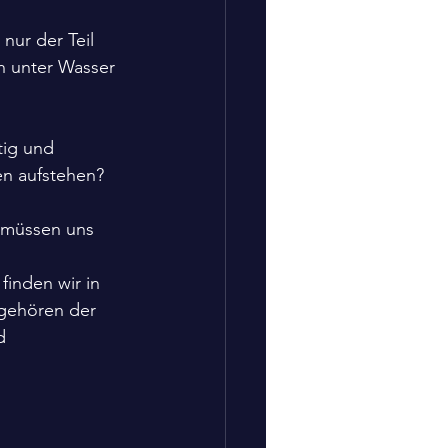
nur der Teil 
en unter Wasser 
ig und 
en aufstehen?
 müssen uns 
finden wir in 
gehören der 
d 