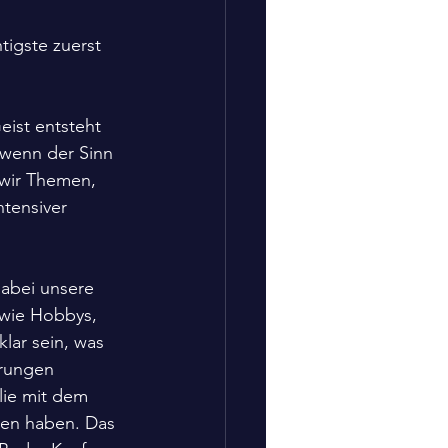
igste zuerst 
eist entsteht 
 wenn der Sinn 
 wir Themen, 
ntensiver 
abei unsere 
owie Hobbys, 
lar sein, was 
erungen 
lie mit dem 
zen haben. Das 