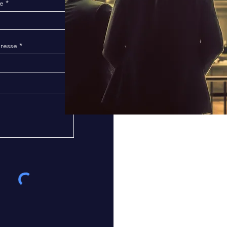
e
dresse